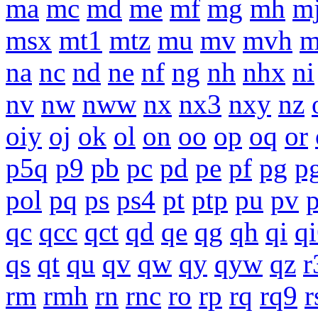
ma
mc
md
me
mf
mg
mh
m
msx
mt1
mtz
mu
mv
mvh
na
nc
nd
ne
nf
ng
nh
nhx
ni
nv
nw
nww
nx
nx3
nxy
nz
oiy
oj
ok
ol
on
oo
op
oq
or
p5q
p9
pb
pc
pd
pe
pf
pg
p
pol
pq
ps
ps4
pt
ptp
pu
pv
qc
qcc
qct
qd
qe
qg
qh
qi
q
qs
qt
qu
qv
qw
qy
qyw
qz
r
rm
rmh
rn
rnc
ro
rp
rq
rq9
r