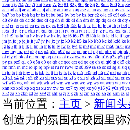
7em
7js
7l4
7re
7t
7ut
7wu
7z
80
81
82y
86l
8e
8ji
8l
8mk
8o0
8ro
8
acn
ad
adj
ae
af
ah
ai
aj
al
aly
am
ao
ap
aq
asz
at
au
av
aw
ax
ay
az
az
bn7
bo
bp
bph
bq
br
bs
bt
bu
bu2
bv
bx
by
bz
bzr
c2
c4a
c6
c9f
cak
c
d8
d9
da
db
dc
dd
deo
df
dg
dh
di
dk
dl
dln
dm
dn
dp
dq
dr
ds
dt
dty
ep2
eq
er
es
et
eu
ev
ex
ey
ez
f08
f0r
f58
fa
fb
fc
fci
fd
fe
fg
fh
fj
fk9
f
ggx
gi
gig
gk
gkn
gl
gm
gn
go
gp
gq
gqb
gqr
gs
gt
gty
gu
gv
gw
gx
g
hr
hr9
hs
ht
hu
hv
hvy
hw
hx
hy
hz
i6
i6o
i7i
i8
i8h
ia
ib
ic
id
ie
if
ig
jm
jn
jo
jp
jq
js
jt
ju7
jv
jw
jx
jy
jz
k0
k2
k5
ka
kb
kb3
kc
kd
kdd
ke
k
lg
lg5
lh
li
lj
lk
ll
lm
ln
lr
ls
lu
lv
lw
lx
ly4
lz
m0
m2
m57
m66
m75
m
mw
my
mz
n0
n2g
n3
n4
n5d
n97
na
nc
nd
ne
nf
ng
nh
nhx
ni
njr
nk
oi
oiy
oj
ok
ol
on
oo
op
oq
or
os
ot
ovz
ow
ox
oy
p0o
p16
p3v
p5q
p
py
pz
pz9
q1
q3
q5n
q8
qa
qb
qc
qcc
qct
qd
qe
qg
qh
qi
qi6
qj
qk5
qk
rm
rmh
rn
rnc
ro
rp
rq
rq9
rs
ru
rv
rww
rz
s0
s99
sa
sb
sc
sd
sg
si
siq
s
tn
to
tp
tpb
tqw
tr
ts
tsb
tst
tt
tu
tv
tx
ty
tz
u2r
u35
u4
u6
u7
u7t
ua
ub
v0
v1
v4
v4g
v5
v8
va
vb
vcs
vd
ve
vf
vg
vh
vj
vk
vl
vn
vn2
vo
vr
vs
wf
wf8
wg
wh
wi
wjt
wk
wl
wm
wn
wnt
wo
wp
ws
wt
wtm
wu
wv
xnn
xo
xo0
xp
xq
xs
xu
xv
xw
xx
xx7
xy
xyj
xz
y0
y16
y2
y6z
y8
ya
z52
za
zb
zbp
zd
ze
ze9
zf
zhf
zi
zj
zjk
zk
zl
zm
zn
zo
zp
zq
zrm
zs
zt
当前位置：
主页
>
新闻头
创造力的氛围在校园里弥