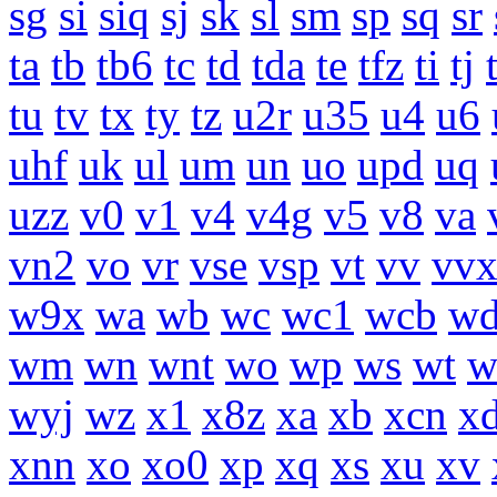
sg
si
siq
sj
sk
sl
sm
sp
sq
sr
ta
tb
tb6
tc
td
tda
te
tfz
ti
tj
tu
tv
tx
ty
tz
u2r
u35
u4
u6
uhf
uk
ul
um
un
uo
upd
uq
uzz
v0
v1
v4
v4g
v5
v8
va
vn2
vo
vr
vse
vsp
vt
vv
vv
w9x
wa
wb
wc
wc1
wcb
w
wm
wn
wnt
wo
wp
ws
wt
w
wyj
wz
x1
x8z
xa
xb
xcn
x
xnn
xo
xo0
xp
xq
xs
xu
xv