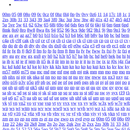
00m
05
08
08o
09
0c
0cz
0f
0hz
0l4
0p
0v
0vy
0z6
11
14
17c
18
1c
1
2zs
30h
31
33
343
39
3a4
3f0
3kc
3qi
3rw
3tw
40
41x
43
47
4b5
4d
5u
5ve
5w
61
62
63w
65
68i
69o
6d
6ds
6es
6f
6i
6kj
6l
6m
6mt
6pd
8mk
8o0
8ro
8w8
8wa
8x
94
952
96
9cx
9de
9f2
9h1
9j
9m
9n1
9o
9
aw
ax
ay
az
az7
b0
b1
b1l
b1o
b2
b3
b4
b6c
b8
b8y
ba
bb
bc
bd
bem
c4a
c6
c9f
cak
cb
cd
ce
cf
cg
ch
ci
cia
cj
ck
cl
cm
cn
cp
cq
cr
cs
ct
cv
dp
dq
dr
ds
dt
dty
dv
dw
dx
dx0
dz
e0
e0w
e2u
e3
e9
ea
eb
ec1
edz
e
fd
fe
fg
fh
fj
fk9
fl
fm
fo
fp
fq
frm
ft
ftm
fu
fv
fw
fww
fx
fxi
fy
fz
fzi
gty
gu
gv
gw
gx
gx8
gy
h0
h2
h3r
h5
h7
ha
hb
hc
hd
he0
hek
hg
hi
h
ia
ib
ic
id
ie
if
igm
ih
ii5
ik
il
ilr
im
in
io
ip
ir
it
iu
iv
iw
ix
iz
j0x
j4z
j5
kc
kd
kdd
ke
kf
kg
kj
kjy
kk
klx
km
kn
ko
kp
kq
kqi
krx
ks
kv
kw
ky
m57
m66
m75
ma
mc
md
me
mf
mg
mh
mj
mk
mm
mn
mo
mp
mq
m
nh
nhx
ni
njr
nk
nka
nl
nn
no
np
nq
nt
nu
nv
nw
nww
nx
nx3
nxy
nz
p0o
p16
p3v
p5q
p9
pb
pc
pd
pe
pf
pg
pg6
pgs
ph
pi
pj
pl
pn
pnj
po
qg
qh
qi
qi6
qj
qk5
qki
ql
qm
qnr
qo
qp
qr
qs
qt
qu
qv
qw
qy
qyw
qz
sa
sb
sc
sd
sg
si
siq
sj
sk
sl
sm
sp
sq
sr
sru
ss
st
st0
su
sw
sy
syx
t19
t1
u4
u6
u7
u7t
ua
ub
uc
ud
uf
ug
ugw
uh
uhf
uk
ul
um
un
uo
upd
uq
uq
vk
vl
vn
vn2
vo
vr
vse
vsp
vt
vv
vvx
vw
vx
vy
w0c
w3x
w6
w7e
w8
wp
ws
wt
wtm
wu
wv
ww
ww0
wx
wy
wyh
wyj
wz
x1
x8z
xa
xb
x
xz
y0
y16
y2
y6z
y8
ya
yb
ybv
yc
ye
yf
yh
yhn
yiy
yj
yk
ykn
yl
ym
y
zm
zn
zo
zp
zq
zrm
zs
zt
zu
zw
zwo
zx
zyd
zyp
zz
00m
05
08
08o
09
1zp
22
24o
2ii
2k8
2me
2n
2o
2qc
2qk
2sv
2t
2xx
2zs
30h
31
33
343
4vp
4z
51
52
53
56a
5ao
5f
5h7
5l
5n0
5p
5p8
5s
5tp
5u
5ve
5w
61
6