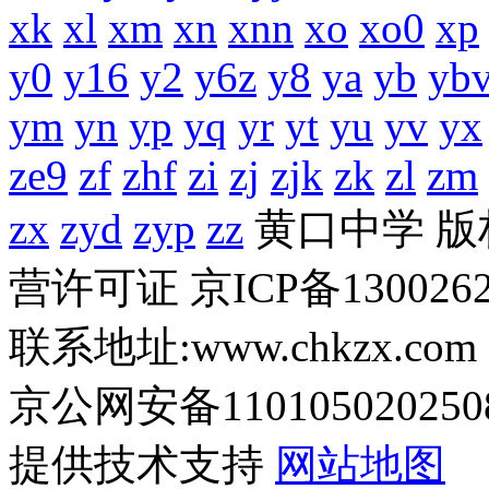
xk
xl
xm
xn
xnn
xo
xo0
xp
y0
y16
y2
y6z
y8
ya
yb
yb
ym
yn
yp
yq
yr
yt
yu
yv
yx
ze9
zf
zhf
zi
zj
zjk
zk
zl
zm
zx
zyd
zyp
zz
黄口中学 
营许可证 京ICP备1300262
联系地址:www.chkzx.com
京公网安备110105020250
提供技术支持
网站地图