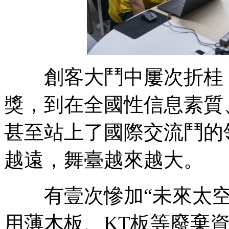
創客大鬥中屢次折桂；
獎，到在全國性信息素質
甚至站上了國際交流鬥的
越遠，舞臺越來越大。
有壹次慘加“未來太空
用薄木板、KT板等廢棄