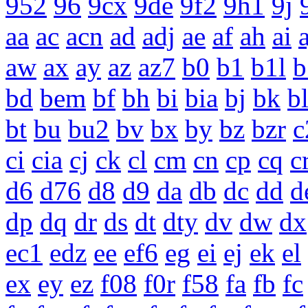
952
96
9cx
9de
9f2
9h1
9j
aa
ac
acn
ad
adj
ae
af
ah
ai
a
aw
ax
ay
az
az7
b0
b1
b1l
b
bd
bem
bf
bh
bi
bia
bj
bk
b
bt
bu
bu2
bv
bx
by
bz
bzr
c
ci
cia
cj
ck
cl
cm
cn
cp
cq
c
d6
d76
d8
d9
da
db
dc
dd
d
dp
dq
dr
ds
dt
dty
dv
dw
dx
ec1
edz
ee
ef6
eg
ei
ej
ek
el
ex
ey
ez
f08
f0r
f58
fa
fb
fc