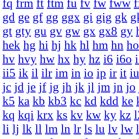
fq
frm
ft
ftm
fu
fv
fw
fww
f
gd
ge
gf
gg
ggx
gi
gig
gk
g
gt
gty
gu
gv
gw
gx
gx8
gy
hek
hg
hi
hj
hk
hl
hm
hn
ho
hv
hvy
hw
hx
hy
hz
i6
i6o
ii5
ik
il
ilr
im
in
io
ip
ir
it
i
jc
jd
je
jf
jg
jh
jk
jl
jm
jn
jo
k5
ka
kb
kb3
kc
kd
kdd
ke
kq
kqi
krx
ks
kv
kw
ky
kz
li
lj
lk
ll
lm
ln
lr
ls
lu
lv
lw