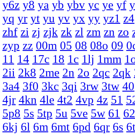
y6z
y8
ya
yb
ybv
yc
ye
yf
yq
yr
yt
yu
yv
yx
yy
yz1
z4
zhf
zi
zj
zjk
zk
zl
zm
zn
zo
zyp
zz
00m
05
08
08o
09
0
11
14
17c
18
1c
1lj
1mm
1
2ii
2k8
2me
2n
2o
2qc
2qk
3a4
3f0
3kc
3qi
3rw
3tw
40
4jr
4kn
4le
4t2
4vp
4z
51
5
5p8
5s
5tp
5u
5ve
5w
61
6
6kj
6l
6m
6mt
6pd
6qr
6s
6