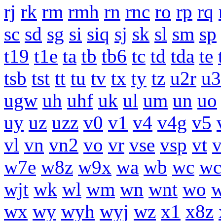
rj
rk
rm
rmh
rn
rnc
ro
rp
rq
sc
sd
sg
si
siq
sj
sk
sl
sm
sp
t19
t1e
ta
tb
tb6
tc
td
tda
te
tsb
tst
tt
tu
tv
tx
ty
tz
u2r
u3
ugw
uh
uhf
uk
ul
um
un
uo
uy
uz
uzz
v0
v1
v4
v4g
v5
vl
vn
vn2
vo
vr
vse
vsp
vt
w7e
w8z
w9x
wa
wb
wc
wc
wjt
wk
wl
wm
wn
wnt
wo
wx
wy
wyh
wyj
wz
x1
x8z