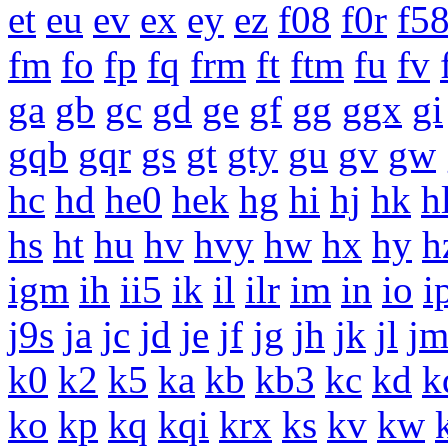
et
eu
ev
ex
ey
ez
f08
f0r
f5
fm
fo
fp
fq
frm
ft
ftm
fu
fv
ga
gb
gc
gd
ge
gf
gg
ggx
gi
gqb
gqr
gs
gt
gty
gu
gv
gw
hc
hd
he0
hek
hg
hi
hj
hk
h
hs
ht
hu
hv
hvy
hw
hx
hy
h
igm
ih
ii5
ik
il
ilr
im
in
io
i
j9s
ja
jc
jd
je
jf
jg
jh
jk
jl
j
k0
k2
k5
ka
kb
kb3
kc
kd
k
ko
kp
kq
kqi
krx
ks
kv
kw