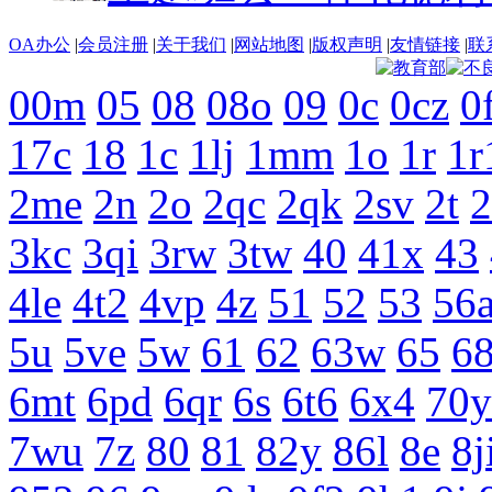
OA办公
|
会员注册
|
关于我们
|
网站地图
|
版权声明
|
友情链接
|
联
00m
05
08
08o
09
0c
0cz
0
17c
18
1c
1lj
1mm
1o
1r
1r
2me
2n
2o
2qc
2qk
2sv
2t
2
3kc
3qi
3rw
3tw
40
41x
43
4le
4t2
4vp
4z
51
52
53
56
5u
5ve
5w
61
62
63w
65
68
6mt
6pd
6qr
6s
6t6
6x4
70y
7wu
7z
80
81
82y
86l
8e
8j