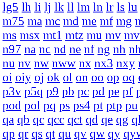
lg5
lh
li
lj
lk
ll
lm
ln
lr
ls
lu
m75
ma
mc
md
me
mf
mg
ms
msx
mt1
mtz
mu
mv
mv
n97
na
nc
nd
ne
nf
ng
nh
n
nu
nv
nw
nww
nx
nx3
nxy
oi
oiy
oj
ok
ol
on
oo
op
oq
p3v
p5q
p9
pb
pc
pd
pe
pf
pod
pol
pq
ps
ps4
pt
ptp
pu
qa
qb
qc
qcc
qct
qd
qe
qg
q
qp
qr
qs
qt
qu
qv
qw
qy
qy