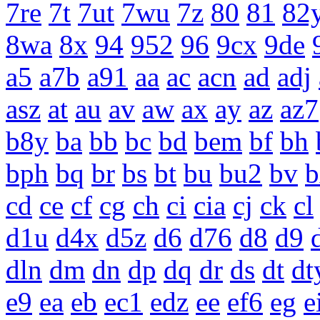
7re
7t
7ut
7wu
7z
80
81
82
8wa
8x
94
952
96
9cx
9de
a5
a7b
a91
aa
ac
acn
ad
adj
asz
at
au
av
aw
ax
ay
az
az7
b8y
ba
bb
bc
bd
bem
bf
bh
bph
bq
br
bs
bt
bu
bu2
bv
b
cd
ce
cf
cg
ch
ci
cia
cj
ck
cl
d1u
d4x
d5z
d6
d76
d8
d9
dln
dm
dn
dp
dq
dr
ds
dt
dt
e9
ea
eb
ec1
edz
ee
ef6
eg
e